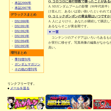
Q. コロコロに発行部数で勝ったことがある
・
本誌2006年
A. SDガンダムブームの影響（90年代前半
・
本誌2007年
け並んだ、あるいは追い抜いたといわれて
デラックスまとめ
Q. コミックボンボンの黄金期はいつですか
・
DX1990年
A. 人によりけり。あなたが継続して購読
・
DX1991年
あるならそこが黄金期です。
・
DX1992年
▼ 一言
・
DX1993年
コンテンツのアイデアはいろいろあるも
・
DX1994年
か実行に移せず。写真画像の編集がなかな
・
DX1995年
高い。
増刊まとめ
・
季刊増刊号
・
ガンダムマガジン
・
その他の増刊号
リンクフリーです。
●
メールを送る