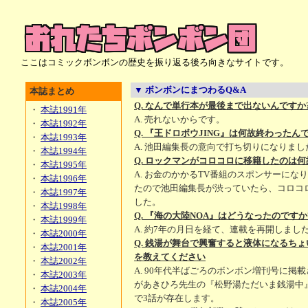
ここはコミックボンボンの歴史を振り返る後ろ向きなサイトです。
▼ ボンボンにまつわるQ&A
本誌まとめ
Q. なんで単行本が最後まで出ないんですか
・
本誌1991年
A. 売れないからです。
・
本誌1992年
Q. 『王ドロボウJING』は何故終わったん
・
本誌1993年
A. 池田編集長の意向で打ち切りになりまし
・
本誌1994年
Q. ロックマンがコロコロに移籍したのは何
・
本誌1995年
A. お金のかかるTV番組のスポンサーにな
・
本誌1996年
たので池田編集長が渋っていたら、コロコ
・
本誌1997年
した。
・
本誌1998年
Q. 『海の大陸NOA』はどうなったのですか
・
本誌1999年
A. 約7年の月日を経て、連載を再開しまし
・
本誌2000年
Q. 銭湯が舞台で興奮すると液体になるち
・
本誌2001年
を教えてください
・
本誌2002年
A. 90年代半ばごろのボンボン増刊号に掲
・
本誌2003年
があきひろ先生の『松野湯ただいま銭湯中
・
本誌2004年
で3話が存在します。
・
本誌2005年