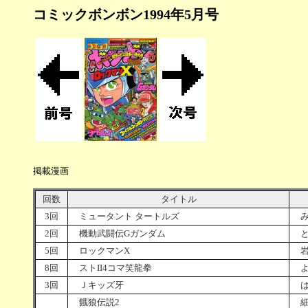
コミックボンボン1994年5月号
掲載漫画
回数
タイトル
3回
ミュータント タートルズ
み
2回
機動武闘伝Gガンダム
と
5回
ロックマンX
岩
8回
ストII4コマ笑龍拳
よ
3回
Ｊキッズ牙
は
餓狼伝説2
細