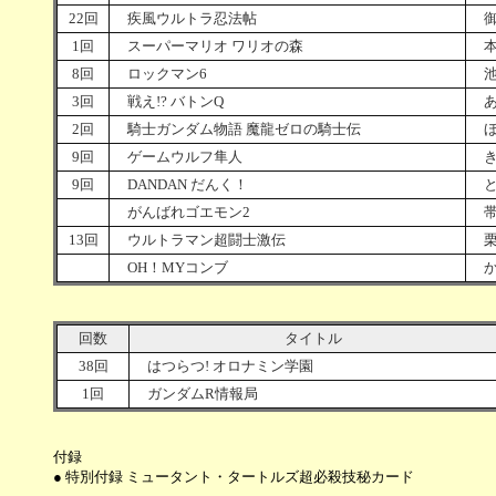
22回
疾風ウルトラ忍法帖
御
1回
スーパーマリオ ワリオの森
本
8回
ロックマン6
池
3回
戦え!? バトンQ
あ
2回
騎士ガンダム物語 魔龍ゼロの騎士伝
ほ
9回
ゲームウルフ隼人
き
9回
DANDAN だんく！
と
がんばれゴエモン2
帯
13回
ウルトラマン超闘士激伝
栗
OH！MYコンブ
か
回数
タイトル
38回
はつらつ! オロナミン学園
1回
ガンダムR情報局
付録
● 特別付録 ミュータント・タートルズ超必殺技秘カード